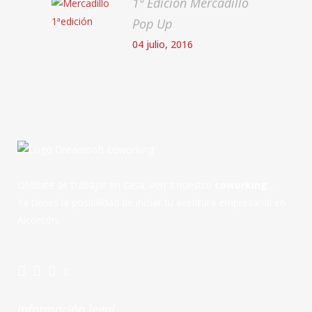
1ª Edición Mercadillo
Pop Up
04 julio, 2016
Olvídate de trabajar en casa, ven a nuestro
coworking
…
Ya tienes la posibilidad de iniciar tu aventura empresarial en
Alcorcón.
Información legal