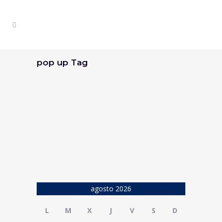
pop up Tag
Mercadillo Pop Up de Alcorcón
Te invitamos a pasar un fin de semana
diferente en el Mercadillo Pop Up de...
26 septiembre, 2016
agosto 2026
L
M
X
J
V
S
D