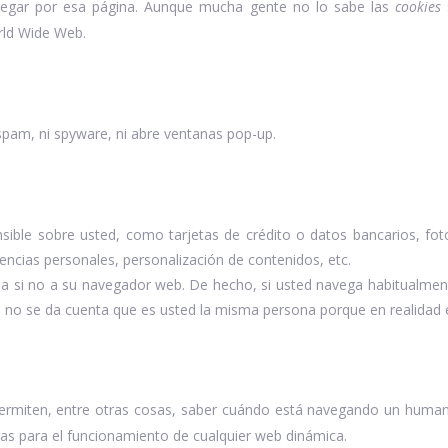
avegar por esa página. Aunque mucha gente no lo sabe las
cookies
rld Wide Web.
 spam, ni spyware, ni abre ventanas pop-up.
ible sobre usted, como tarjetas de crédito o datos bancarios, foto
encias personales, personalización de contenidos, etc.
a si no a su navegador web. De hecho, si usted navega habitualment
no se da cuenta que es usted la misma persona porque en realidad e
permiten, entre otras cosas, saber cuándo está navegando un huma
cas para el funcionamiento de cualquier web dinámica.