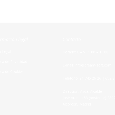
ormación legal
Contacto
o Legal
Horario: L – V 9:00 – 19:00
tica de Privacidad
E-mail:
info@dream-soft.com
tica de Cookies
Teléfono:
91 745 26 26
|
652 8
Dirección: Avda. Alcalde
José Aranda 53 (posterior) 289
Alcorcón, Madrid