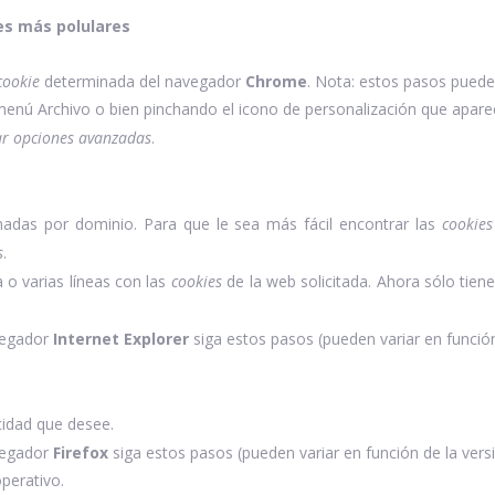
es más polulares
cookie
determinada del navegador
Chrome
. Nota: estos pasos pueden
enú Archivo o bien pinchando el icono de personalización que aparec
r opciones avanzadas
.
adas por dominio. Para que le sea más fácil encontrar las
cookies
s
.
a o varias líneas con las
cookies
de la web solicitada. Ahora sólo tiene
vegador
Internet Explorer
siga estos pasos (pueden variar en función
acidad que desee.
vegador
Firefox
siga estos pasos (pueden variar en función de la vers
perativo.