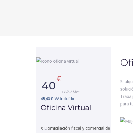
Of
€
Si alq
40
solució
+ IVA / Mes
Trabaj
48,40 € IVA Incluído
para t
Oficina Virtual
D
omiciliación fiscal y comercial de