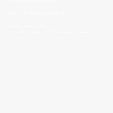
Teléfono:
91 745 26 26
|
652 82 59 54
Dirección: Avda. Alcalde
José Aranda 53 (posterior) 28924 Alcorcón, Madrid