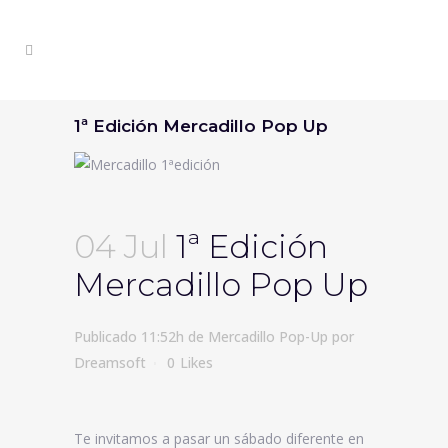
1ª Edición Mercadillo Pop Up
04 Jul
1ª Edición
Mercadillo Pop Up
Publicado 11:52h
de
Mercadillo Pop-Up
por
Dreamsoft
0
Likes
Te invitamos a pasar un sábado diferente en