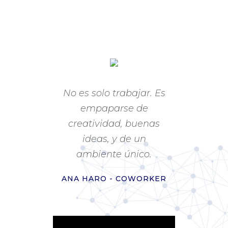
No es solo trabajar. Es
empaparse de
creatividad, buenas
ideas, y de un
ambiente único.
ANA HARO - COWORKER