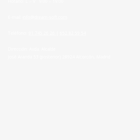
Horario: L – V 9:00 – 19:00
E-mail:
info@dream-soft.com
Teléfono:
91 745 26 26
|
652 82 59 54
Dirección: Avda. Alcalde
José Aranda 53 (posterior) 28924 Alcorcón, Madrid