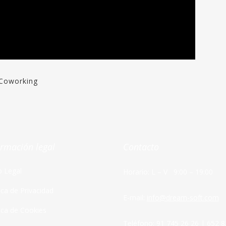
Coworking
ormación legal
Contacto
o Legal
Horario: L – V 9:00 – 19:00
tica de Privacidad
E-mail:
info@dream-soft.com
tica de Cookies
Teléfono:
91 745 26 26
|
652 8