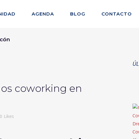
NIDAD
AGENDA
BLOG
CONTACTO
rcón
ÚL
los coworking en
0
Likes