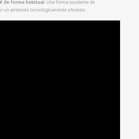
€ de forma habitual
. Una forma excelente de
 en un ambiente tecnológicamente eficiente.