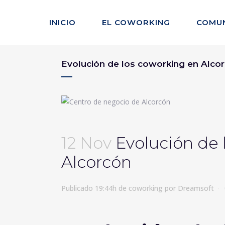
INICIO
EL COWORKING
COMU
Evolución de los coworking en Alco
12 Nov
Evolución de 
Alcorcón
Publicado 19:44h
de
coworking
por
Dreamsoft