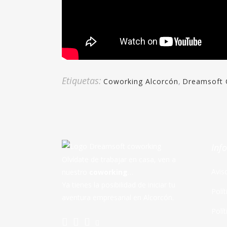
Etiquetas:
Coworking Alcorcón
,
Dreamsoft 
Inf
Olvídate de trabajar en casa, ven a
Avis
nuestro
coworking
…
Ya tienes la posibilidad de iniciar tu
Polí
aventura empresarial en Alcorcón.
Polí